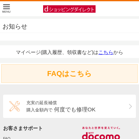
お知らせ
マイページ(購入履歴、領収書など)は
こちら
から
FAQはこちら
充実の延長補償
何度でも修理OK
購入金額内で
お客さまサポート
FAQ