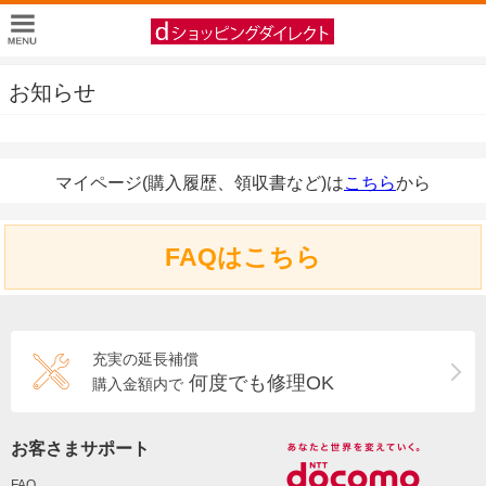
お知らせ
マイページ(購入履歴、領収書など)は
こちら
から
FAQはこちら
充実の延長補償
何度でも修理OK
購入金額内で
お客さまサポート
FAQ