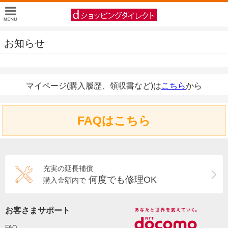
お知らせ
マイページ(購入履歴、領収書など)は
こちら
から
FAQはこちら
充実の延長補償
何度でも修理OK
購入金額内で
お客さまサポート
FAQ