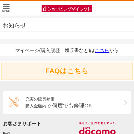
お知らせ
マイページ(購入履歴、領収書など)は
こちら
から
FAQはこちら
充実の延長補償
何度でも修理OK
購入金額内で
お客さまサポート
FAQ