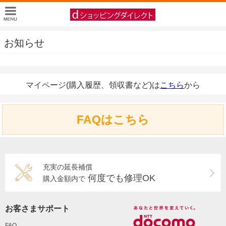
お知らせ
マイページ(購入履歴、領収書など)は
こちら
から
FAQはこちら
充実の延長補償
何度でも修理OK
購入金額内で
お客さまサポート
FAQ