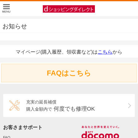
お知らせ
マイページ(購入履歴、領収書など)は
こちら
から
FAQはこちら
充実の延長補償
何度でも修理OK
購入金額内で
お客さまサポート
FAQ