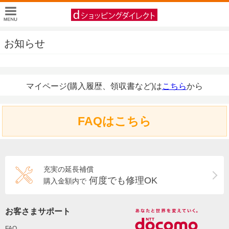
お知らせ
マイページ(購入履歴、領収書など)は
こちら
から
FAQはこちら
充実の延長補償
何度でも修理OK
購入金額内で
お客さまサポート
FAQ