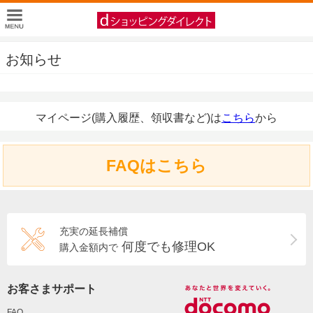
お知らせ
マイページ(購入履歴、領収書など)は
こちら
から
FAQはこちら
充実の延長補償
何度でも修理OK
購入金額内で
お客さまサポート
FAQ