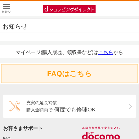
お知らせ
マイページ(購入履歴、領収書など)は
こちら
から
FAQはこちら
充実の延長補償
何度でも修理OK
購入金額内で
お客さまサポート
FAQ