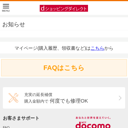
お知らせ
マイページ(購入履歴、領収書など)は
こちら
から
FAQはこちら
充実の延長補償
何度でも修理OK
購入金額内で
お客さまサポート
FAQ