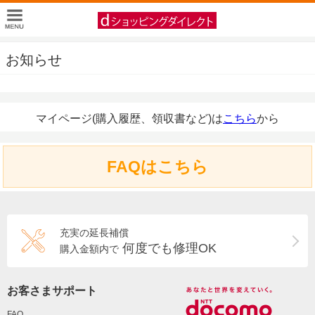
お知らせ
マイページ(購入履歴、領収書など)は
こちら
から
FAQはこちら
充実の延長補償
何度でも修理OK
購入金額内で
お客さまサポート
FAQ