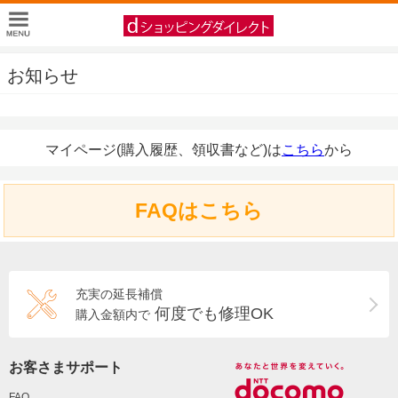
お知らせ
マイページ(購入履歴、領収書など)は
こちら
から
FAQはこちら
充実の延長補償
何度でも修理OK
購入金額内で
お客さまサポート
FAQ