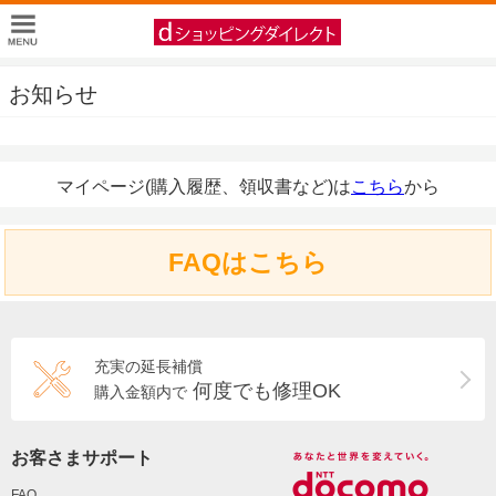
お知らせ
マイページ(購入履歴、領収書など)は
こちら
から
FAQはこちら
充実の延長補償
何度でも修理OK
購入金額内で
お客さまサポート
FAQ