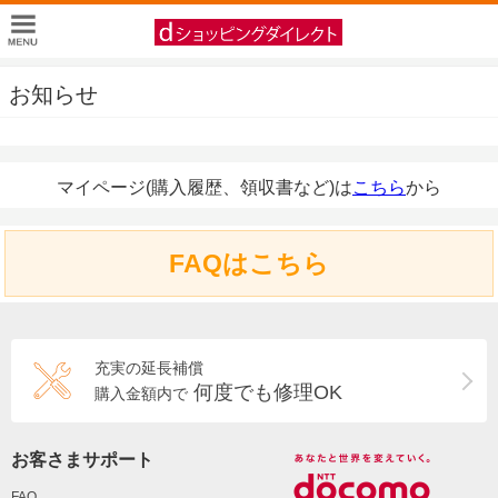
お知らせ
マイページ(購入履歴、領収書など)は
こちら
から
FAQはこちら
充実の延長補償
何度でも修理OK
購入金額内で
お客さまサポート
FAQ