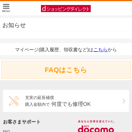
お知らせ
マイページ(購入履歴、領収書など)は
こちら
から
FAQはこちら
充実の延長補償
何度でも修理OK
購入金額内で
お客さまサポート
FAQ