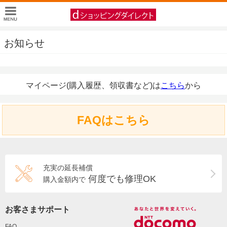
お知らせ
マイページ(購入履歴、領収書など)は
こちら
から
FAQはこちら
充実の延長補償
何度でも修理OK
購入金額内で
お客さまサポート
FAQ