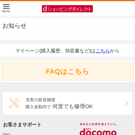
お知らせ
マイページ(購入履歴、領収書など)は
こちら
から
FAQはこちら
充実の延長補償
何度でも修理OK
購入金額内で
お客さまサポート
FAQ