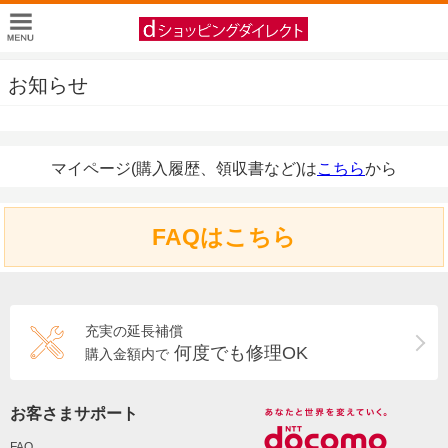
お知らせ
マイページ(購入履歴、領収書など)は
こちら
から
FAQはこちら
充実の延長補償
何度でも修理OK
購入金額内で
お客さまサポート
FAQ