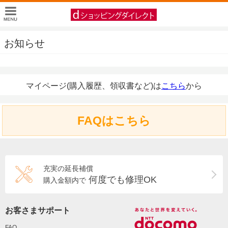
お知らせ
マイページ(購入履歴、領収書など)は
こちら
から
FAQはこちら
充実の延長補償
何度でも修理OK
購入金額内で
お客さまサポート
FAQ