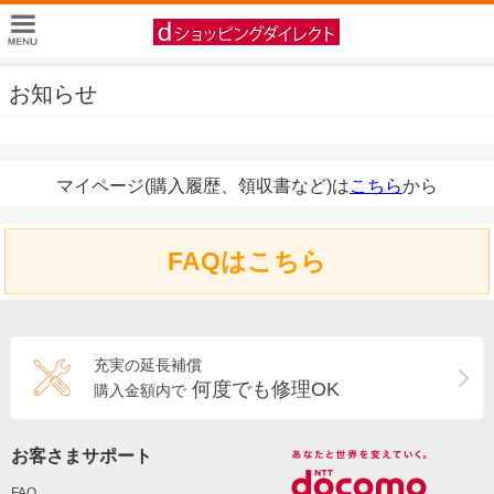
お知らせ
マイページ(購入履歴、領収書など)は
こちら
から
FAQはこちら
充実の延長補償
何度でも修理OK
購入金額内で
お客さまサポート
FAQ