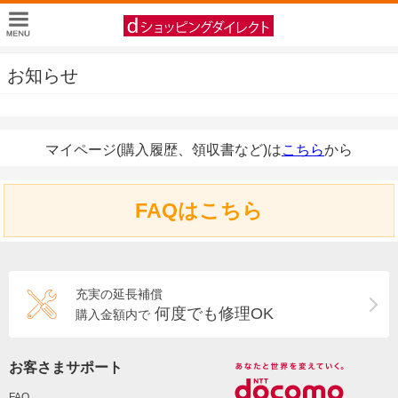
お知らせ
マイページ(購入履歴、領収書など)は
こちら
から
FAQはこちら
充実の延長補償
何度でも修理OK
購入金額内で
お客さまサポート
FAQ