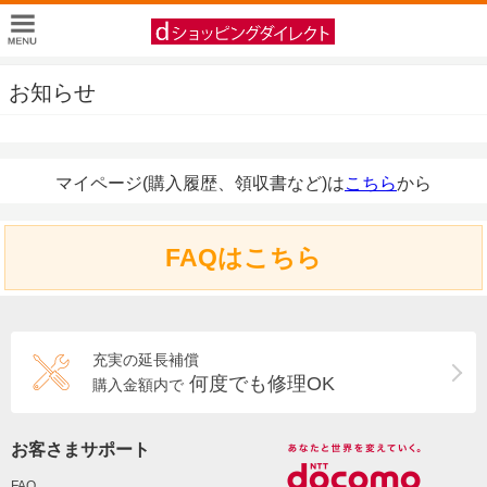
お知らせ
マイページ(購入履歴、領収書など)は
こちら
から
FAQはこちら
充実の延長補償
何度でも修理OK
購入金額内で
お客さまサポート
FAQ