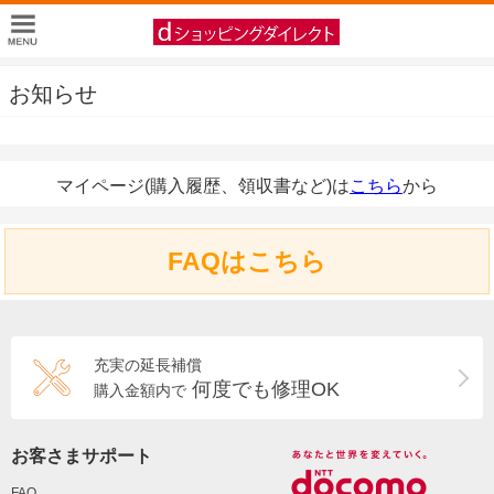
お知らせ
マイページ(購入履歴、領収書など)は
こちら
から
FAQはこちら
充実の延長補償
何度でも修理OK
購入金額内で
お客さまサポート
FAQ