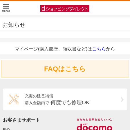
お知らせ
マイページ(購入履歴、領収書など)は
こちら
から
FAQはこちら
充実の延長補償
何度でも修理OK
購入金額内で
お客さまサポート
FAQ