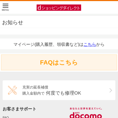
お知らせ
マイページ(購入履歴、領収書など)は
こちら
から
FAQはこちら
充実の延長補償
何度でも修理OK
購入金額内で
お客さまサポート
FAQ