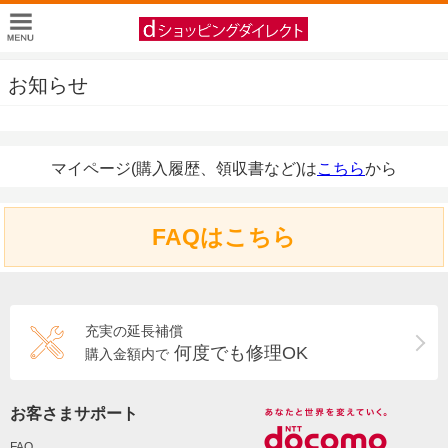
お知らせ
マイページ(購入履歴、領収書など)は
こちら
から
FAQはこちら
充実の延長補償
何度でも修理OK
購入金額内で
お客さまサポート
FAQ