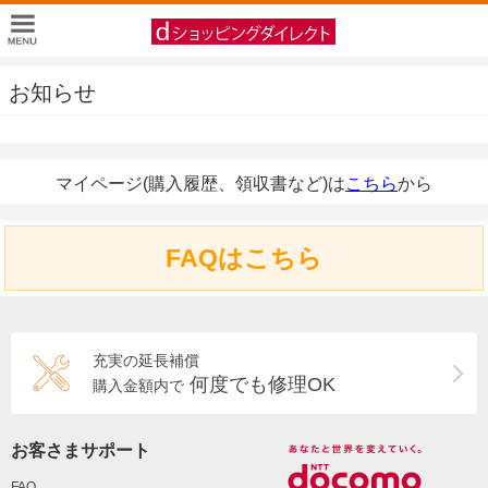
お知らせ
マイページ(購入履歴、領収書など)は
こちら
から
FAQはこちら
充実の延長補償
何度でも修理OK
購入金額内で
お客さまサポート
FAQ