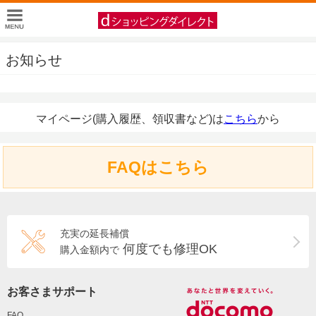
お知らせ
マイページ(購入履歴、領収書など)は
こちら
から
FAQはこちら
充実の延長補償
何度でも修理OK
購入金額内で
お客さまサポート
FAQ