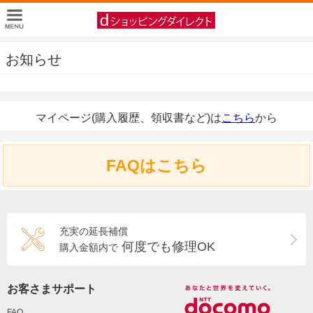
お知らせ
マイページ(購入履歴、領収書など)は
こちら
から
FAQはこちら
充実の延長補償
何度でも修理OK
購入金額内で
お客さまサポート
FAQ