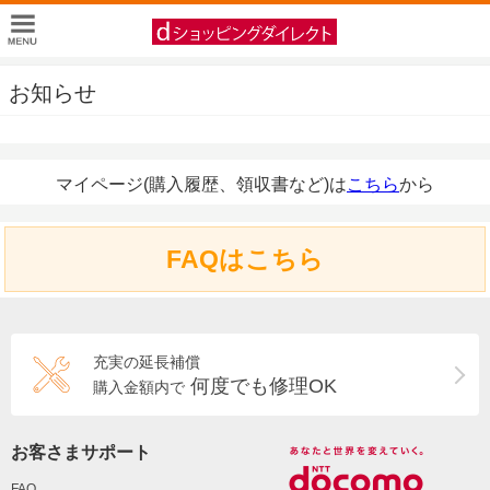
お知らせ
マイページ(購入履歴、領収書など)は
こちら
から
FAQはこちら
充実の延長補償
何度でも修理OK
購入金額内で
お客さまサポート
FAQ