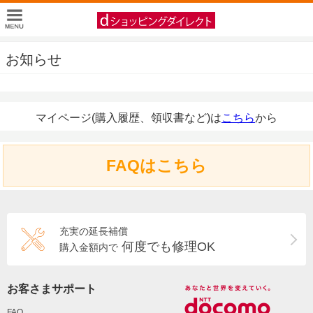
お知らせ
マイページ(購入履歴、領収書など)は
こちら
から
FAQはこちら
充実の延長補償
何度でも修理OK
購入金額内で
お客さまサポート
FAQ