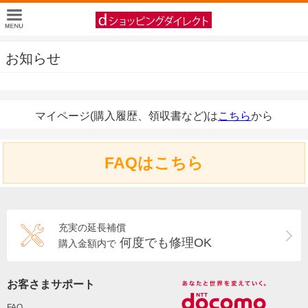
お知らせ
マイページ(購入履歴、領収書など)は
こちら
から
FAQはこちら
充実の延長補償
何度でも修理OK
購入金額内で
お客さまサポート
FAQ