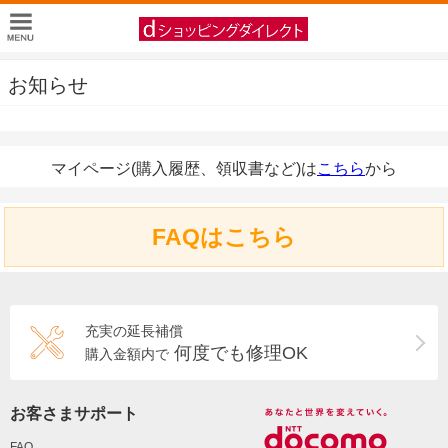
お知らせ
マイページ(購入履歴、領収書など)は
こちら
から
FAQはこちら
充実の延長補償
何度でも修理OK
購入金額内で
お客さまサポート
FAQ