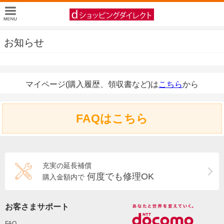
お知らせ
マイページ(購入履歴、領収書など)は
こちら
から
FAQはこちら
充実の延長補償
何度でも修理OK
購入金額内で
お客さまサポート
FAQ