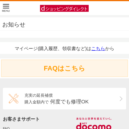
お知らせ
マイページ(購入履歴、領収書など)は
こちら
から
FAQはこちら
充実の延長補償
何度でも修理OK
購入金額内で
お客さまサポート
FAQ