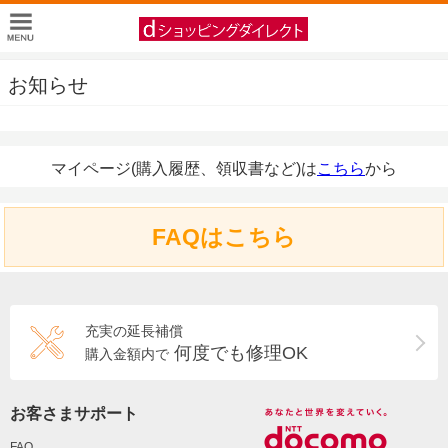
お知らせ
マイページ(購入履歴、領収書など)は
こちら
から
FAQはこちら
充実の延長補償
何度でも修理OK
購入金額内で
お客さまサポート
FAQ