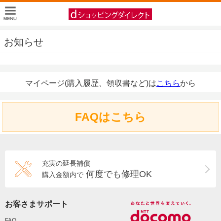
お知らせ
マイページ(購入履歴、領収書など)は
こちら
から
FAQはこちら
充実の延長補償
何度でも修理OK
購入金額内で
お客さまサポート
FAQ