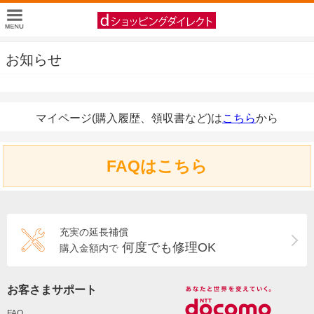
お知らせ
マイページ(購入履歴、領収書など)は
こちら
から
FAQはこちら
充実の延長補償
何度でも修理OK
購入金額内で
お客さまサポート
FAQ