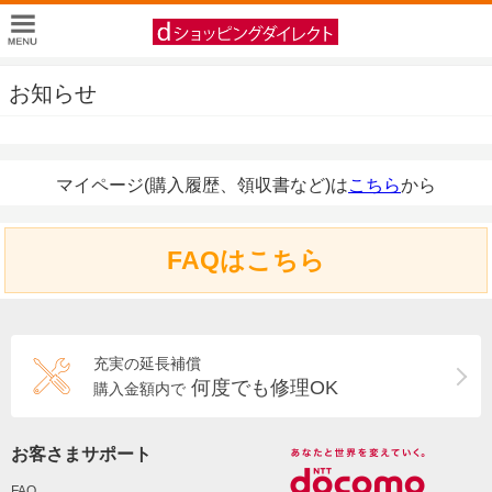
お知らせ
マイページ(購入履歴、領収書など)は
こちら
から
FAQはこちら
充実の延長補償
何度でも修理OK
購入金額内で
お客さまサポート
FAQ