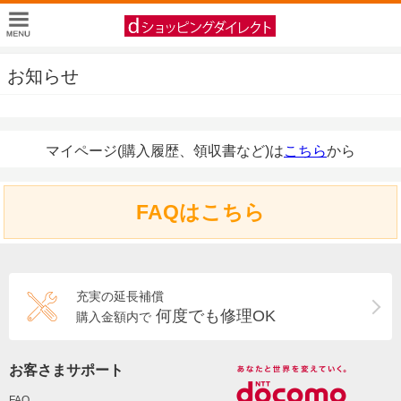
お知らせ
マイページ(購入履歴、領収書など)は
こちら
から
FAQはこちら
充実の延長補償
何度でも修理OK
購入金額内で
お客さまサポート
FAQ