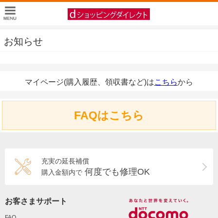
お知らせ
マイページ(購入履歴、領収書など)は
こちら
から
FAQはこちら
充実の延長補償
何度でも修理OK
購入金額内で
お客さまサポート
FAQ