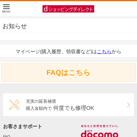
お知らせ
マイページ(購入履歴、領収書など)は
こちら
から
FAQはこちら
充実の延長補償
何度でも修理OK
購入金額内で
お客さまサポート
FAQ