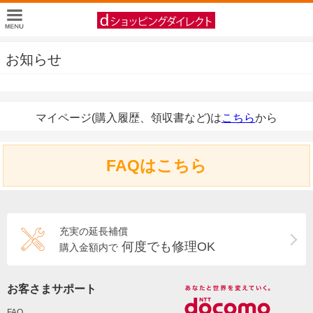
お知らせ
マイページ(購入履歴、領収書など)は
こちら
から
FAQはこちら
充実の延長補償
何度でも修理OK
購入金額内で
お客さまサポート
FAQ