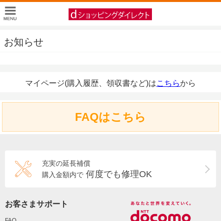
お知らせ
マイページ(購入履歴、領収書など)は
こちら
から
FAQはこちら
充実の延長補償
何度でも修理OK
購入金額内で
お客さまサポート
FAQ