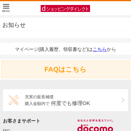
お知らせ
マイページ(購入履歴、領収書など)は
こちら
から
FAQはこちら
充実の延長補償
何度でも修理OK
購入金額内で
お客さまサポート
FAQ