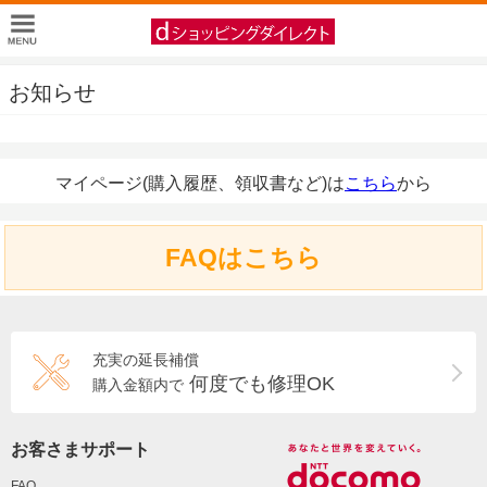
お知らせ
マイページ(購入履歴、領収書など)は
こちら
から
FAQはこちら
充実の延長補償
何度でも修理OK
購入金額内で
お客さまサポート
FAQ