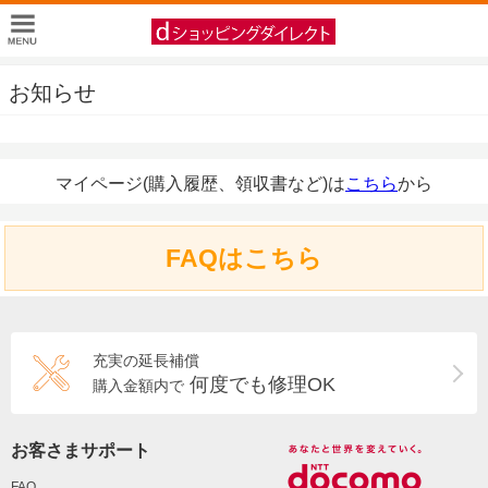
お知らせ
マイページ(購入履歴、領収書など)は
こちら
から
FAQはこちら
充実の延長補償
何度でも修理OK
購入金額内で
お客さまサポート
FAQ