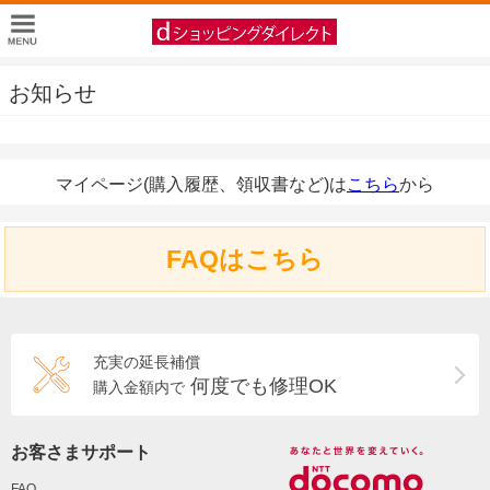
お知らせ
マイページ(購入履歴、領収書など)は
こちら
から
FAQはこちら
充実の延長補償
何度でも修理OK
購入金額内で
お客さまサポート
FAQ