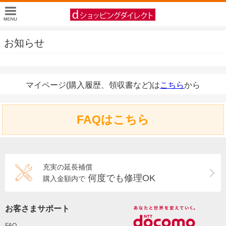
お知らせ
マイページ(購入履歴、領収書など)は
こちら
から
FAQはこちら
充実の延長補償
何度でも修理OK
購入金額内で
お客さまサポート
FAQ