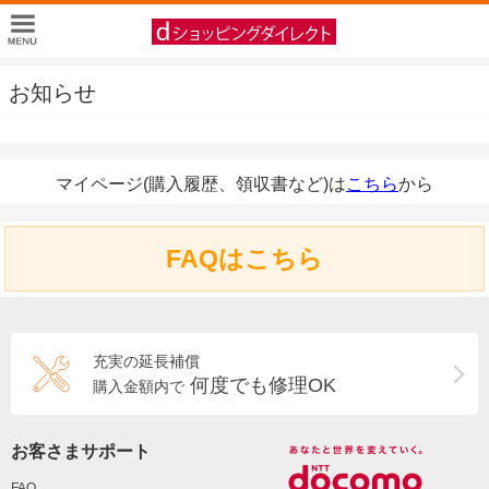
お知らせ
マイページ(購入履歴、領収書など)は
こちら
から
FAQはこちら
充実の延長補償
何度でも修理OK
購入金額内で
お客さまサポート
FAQ